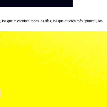
, los que te escriben todos los días, los que quieren más “punch”, los