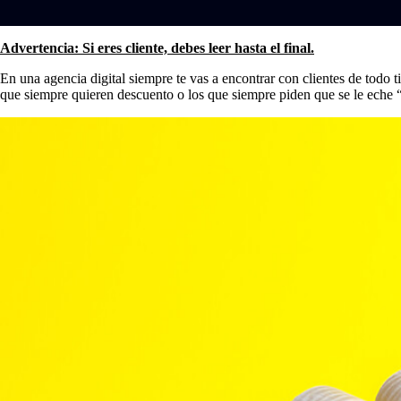
Advertencia: Si eres cliente, debes leer hasta el final.
En una agencia digital siempre te vas a encontrar con clientes de todo t
que siempre quieren descuento o los que siempre piden que se le eche 