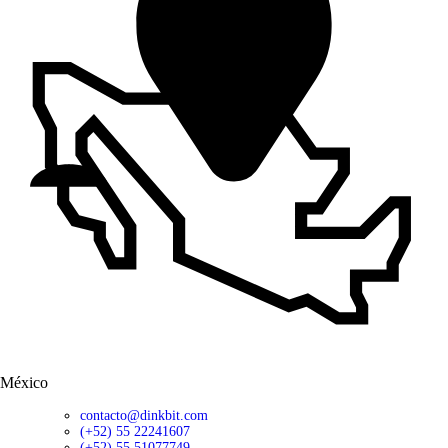
México
contacto@dinkbit.com
(+52) 55 22241607
(+52) 55 51077749