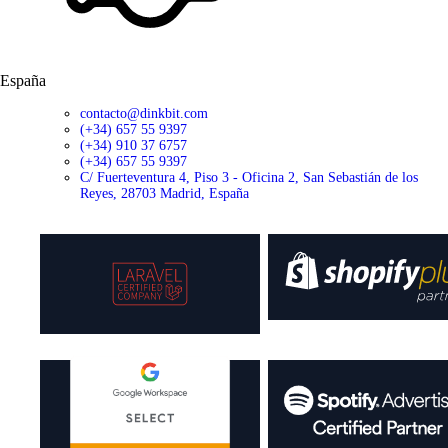
España
contacto@dinkbit.com
(+34) 657 55 9397
(+34) 910 37 6757
(+34) 657 55 9397
C/ Fuerteventura 4, Piso 3 - Oficina 2, San Sebastián de los
Reyes, 28703 Madrid, España