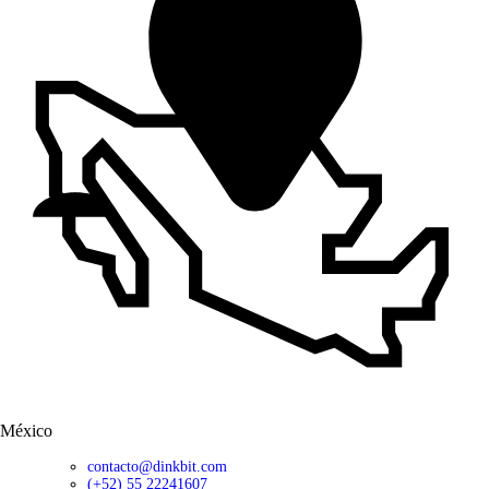
México
contacto@dinkbit.com
(+52) 55 22241607