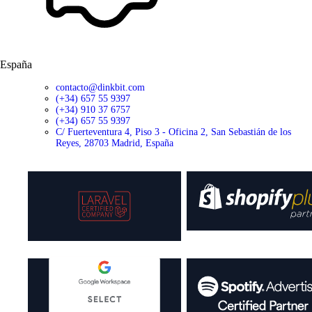
España
contacto@dinkbit.com
(+34) 657 55 9397
(+34) 910 37 6757
(+34) 657 55 9397
C/ Fuerteventura 4, Piso 3 - Oficina 2, San Sebastián de los
Reyes, 28703 Madrid, España