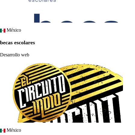
México
becas escolares
Desarrollo web
México