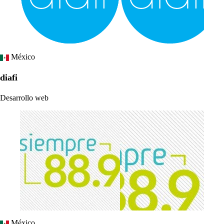
México
diafi
Desarrollo web
México